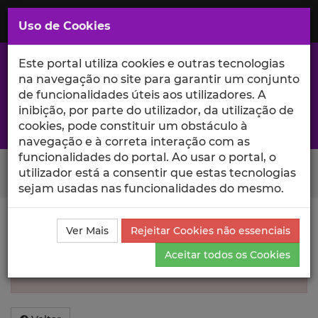
Saltar
para
MENU
Uso de Cookies
o
Conteúdo
Principal
Este portal utiliza cookies e outras tecnologias
na navegação no site para garantir um conjunto
de funcionalidades úteis aos utilizadores. A
inibição, por parte do utilizador, da utilização de
A excelência da investigação e ciência no Iscte
cookies, pode constituir um obstáculo à
navegação e à correta interação com as
funcionalidades do portal. Ao usar o portal, o
Search Button
utilizador está a consentir que estas tecnologias
sejam usadas nas funcionalidades do mesmo.
Informação inválida
Ver Mais
Rejeitar Cookies não essenciais
Aceitar todos os Cookies
Não foi encontrada informação sobre esse
Autor.