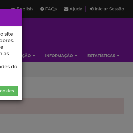
English
FAQs
Ajuda
Iniciar Sessão
o site
dores.
de
m as
INVESTIGAÇÃO
INFORMAÇÃO
ESTATÍSTICAS
ades do
Cookies