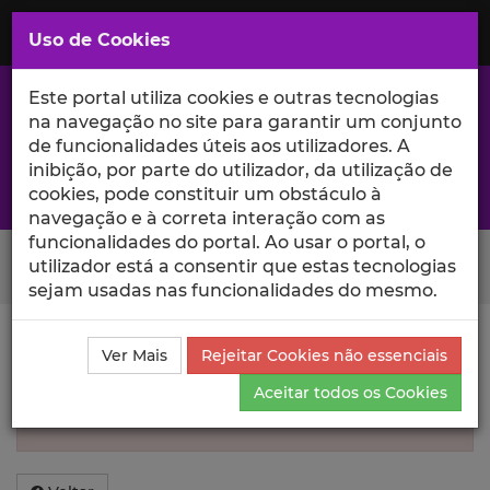
Saltar
para
MENU
Uso de Cookies
o
Conteúdo
Principal
Este portal utiliza cookies e outras tecnologias
na navegação no site para garantir um conjunto
de funcionalidades úteis aos utilizadores. A
inibição, por parte do utilizador, da utilização de
A excelência da investigação e ciência no Iscte
cookies, pode constituir um obstáculo à
navegação e à correta interação com as
funcionalidades do portal. Ao usar o portal, o
Search Button
utilizador está a consentir que estas tecnologias
sejam usadas nas funcionalidades do mesmo.
Informação inválida
Ver Mais
Rejeitar Cookies não essenciais
Aceitar todos os Cookies
Não foi encontrada informação sobre esse
Autor.