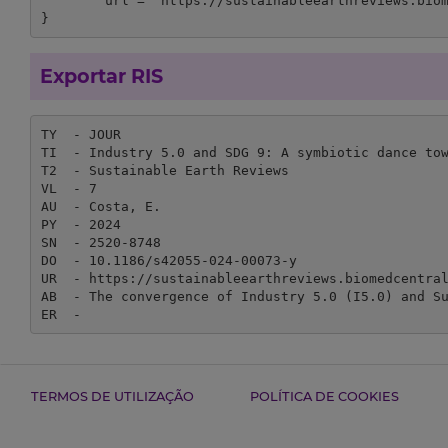
	url = "https://sustainableearthreviews.biomedcentral.com/articles/10.1186/s42055-024-00073-y"

}
Exportar RIS
TY  - JOUR

TI  - Industry 5.0 and SDG 9: A symbiotic dance tow
T2  - Sustainable Earth Reviews

VL  - 7

AU  - Costa, E.

PY  - 2024

SN  - 2520-8748

DO  - 10.1186/s42055-024-00073-y

UR  - https://sustainableearthreviews.biomedcentral
AB  - The convergence of Industry 5.0 (I5.0) and S
ER  - 
TERMOS DE UTILIZAÇÃO
POLÍTICA DE COOKIES