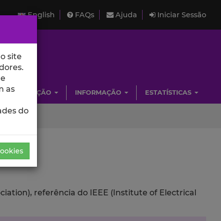
English
FAQs
Ajuda
Iniciar Sessão
o site
dores.
de
m as
INVESTIGAÇÃO
INFORMAÇÃO
ESTATÍSTICAS
ades do
Cookies
ion), referência do IEEE (Institute of Electrical