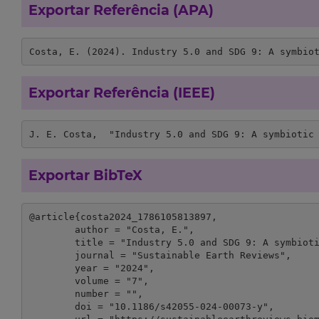
Exportar Referência (APA)
Costa, E. (2024). Industry 5.0 and SDG 9: A symbio
Exportar Referência (IEEE)
J. E. Costa,  "Industry 5.0 and SDG 9: A symbiotic
Exportar BibTeX
@article{costa2024_1786105813897,

	author = "Costa, E.",

	title = "Industry 5.0 and SDG 9: A symbiotic dance towards sustainable transformation",

	journal = "Sustainable Earth Reviews",

	year = "2024",

	volume = "7",

	number = "",

	doi = "10.1186/s42055-024-00073-y",
