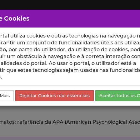
e Cookies
rtal utiliza cookies e outras tecnologias na navegação n
rantir um conjunto de funcionalidades úteis aos utiliza
ção, por parte do utilizador, da utilização de cookies, po
uir um obstáculo à navegação e à correta interação co
scte
ESCOLAS
UNIDADES
alidades do portal. Ao usar o portal, o utilizador está a
ir que estas tecnologias sejam usadas nas funcionalid
.
ublicação
Exportar
 Mais
Rejeitar Cookies não essenciais
Aceitar todos os 
tos: referência da APA (American Psychological Associat