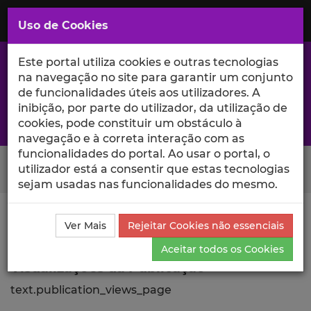
Saltar
para
MENU
Uso de Cookies
o
Conteúdo
Principal
Este portal utiliza cookies e outras tecnologias
na navegação no site para garantir um conjunto
de funcionalidades úteis aos utilizadores. A
inibição, por parte do utilizador, da utilização de
A excelência da investigação e ciência no Iscte
cookies, pode constituir um obstáculo à
navegação e à correta interação com as
funcionalidades do portal. Ao usar o portal, o
Search Button
utilizador está a consentir que estas tecnologias
sejam usadas nas funcionalidades do mesmo.
Ciência_Iscte
Publicações
Descrição Detalhada da
Ver Mais
Rejeitar Cookies não essenciais
Publicação
Visualizações
Aceitar todos os Cookies
Visualizações da Publicação
text.publication_views_page