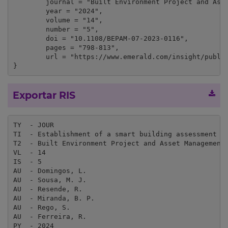
	journal = "Built Environment Project and Asset Management",

	year = "2024",

	volume = "14",

	number = "5",

	doi = "10.1108/BEPAM-07-2023-0116",

	pages = "798-813",

	url = "https://www.emerald.com/insight/publication/issn/2044-124X"

}
Exportar RIS
TY  - JOUR

TI  - Establishment of a smart building assessment fr
T2  - Built Environment Project and Asset Management

VL  - 14

IS  - 5

AU  - Domingos, L.

AU  - Sousa, M. J.

AU  - Resende, R.

AU  - Miranda, B. P.

AU  - Rego, S.

AU  - Ferreira, R.

PY  - 2024
