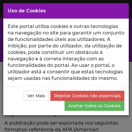
Saltar
para
MENU
Uso de Cookies
o
Conteúdo
Principal
Este portal utiliza cookies e outras tecnologias
na navegação no site para garantir um conjunto
de funcionalidades úteis aos utilizadores. A
inibição, por parte do utilizador, da utilização de
A excelência da investigação e ciência no Iscte
cookies, pode constituir um obstáculo à
navegação e à correta interação com as
funcionalidades do portal. Ao usar o portal, o
Search Button
utilizador está a consentir que estas tecnologias
sejam usadas nas funcionalidades do mesmo.
Ciência_Iscte
Publicações
Descrição Detalhada da
Ver Mais
Rejeitar Cookies não essenciais
Publicação
Exportar
Aceitar todos os Cookies
Exportar Publicação
A publicação pode ser exportada nos seguintes
formatos: referência da APA (American