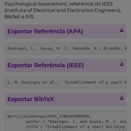
Psychological Association), referência do IEEE
(Institute of Electrical and Electronics Engineers),
BibTeX e RIS.
Exportar Referência (APA)
Domingos, L., Sousa, M. J., Resende, R., Miranda, B.
Exportar Referência (IEEE)
L. M. Domingos et al.,  "Establishment of a smart bu
Exportar BibTeX
@article{domingos2024_1786165868800,

	author = "Domingos, L. and Sousa, M. J. and Resende, R. and Miranda, B. P. and Rego, S. and Ferreira, R.",

	title = "Establishment of a smart building assessment framework in the context of smart cities",
