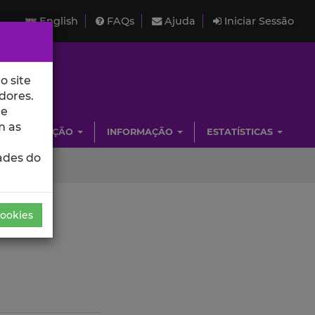
English
FAQs
Ajuda
Iniciar Sessão
o site
dores.
de
m as
INVESTIGAÇÃO
INFORMAÇÃO
ESTATÍSTICAS
ades do
Cookies