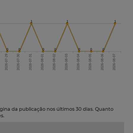
1
1
1
0
0
0
0
0
0
0
2026-07-29
2026-08-01
2026-08-04
2026-08-07
2026-08-02
2026-08-05
2026-07-30
2026-07-31
2026-08-03
2026-08-06
gina da publicação nos últimos 30 dias. Quanto
s.