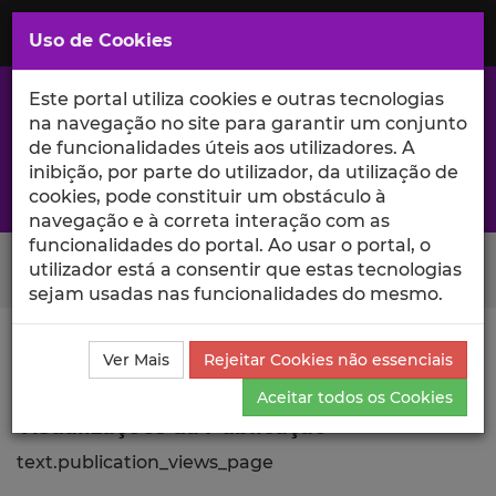
Saltar
para
MENU
Uso de Cookies
o
Conteúdo
Principal
Este portal utiliza cookies e outras tecnologias
na navegação no site para garantir um conjunto
de funcionalidades úteis aos utilizadores. A
inibição, por parte do utilizador, da utilização de
A excelência da investigação e ciência no Iscte
cookies, pode constituir um obstáculo à
navegação e à correta interação com as
funcionalidades do portal. Ao usar o portal, o
Search Button
utilizador está a consentir que estas tecnologias
sejam usadas nas funcionalidades do mesmo.
Ciência_Iscte
Publicações
Descrição Detalhada da
Ver Mais
Rejeitar Cookies não essenciais
Publicação
Visualizações
Aceitar todos os Cookies
Visualizações da Publicação
text.publication_views_page