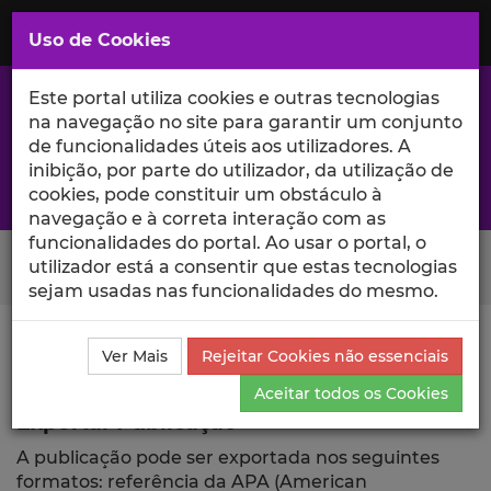
Saltar
para
MENU
Uso de Cookies
o
Conteúdo
Principal
Este portal utiliza cookies e outras tecnologias
na navegação no site para garantir um conjunto
de funcionalidades úteis aos utilizadores. A
inibição, por parte do utilizador, da utilização de
A excelência da investigação e ciência no Iscte
cookies, pode constituir um obstáculo à
navegação e à correta interação com as
funcionalidades do portal. Ao usar o portal, o
Search Button
utilizador está a consentir que estas tecnologias
sejam usadas nas funcionalidades do mesmo.
Ciência_Iscte
Publicações
Descrição Detalhada da
Ver Mais
Rejeitar Cookies não essenciais
Publicação
Exportar
Aceitar todos os Cookies
Exportar Publicação
A publicação pode ser exportada nos seguintes
formatos: referência da APA (American