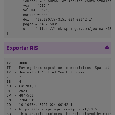
	journal = "Journal of Applied Youth Studies",

	year = "2024",

	volume = "7",

	number = "4",

	doi = "10.1007/s43151-024-00142-1",

	pages = "487-503",

	url = "https://link.springer.com/journal/43151"

}
Exportar RIS
TY  - JOUR

TI  - Moving from migration to mobilities: Spatial di
T2  - Journal of Applied Youth Studies

VL  - 7

IS  - 4

AU  - Cairns, D.

PY  - 2024

SP  - 487-503

SN  - 2204-9193

DO  - 10.1007/s43151-024-00142-1

UR  - https://link.springer.com/journal/43151

AB  - This article explores the role played by migra