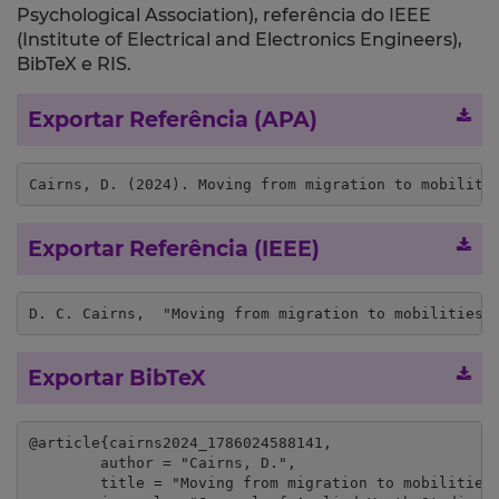
Psychological Association), referência do IEEE
(Institute of Electrical and Electronics Engineers),
BibTeX e RIS.
Exportar Referência (APA)
Cairns, D. (2024). Moving from migration to mobiliti
Exportar Referência (IEEE)
D. C. Cairns,  "Moving from migration to mobilities:
Exportar BibTeX
@article{cairns2024_1786024588141,

	author = "Cairns, D.",

	title = "Moving from migration to mobilities: Spatial distinction and the mobilities/transitions nexus in the development of research careers",
