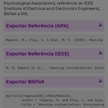
Psychological Association), referência do IEEE
(Institute of Electrical and Electronics Engineers),
BibTeX e RIS.
Exportar Referência (APA)
Raposo, M., Eloy, S. & Dias, M. S. (2026). Housing c
Exportar Referência (IEEE)
M. M. Raposo et al.,  "Housing customization: Envisi
Exportar BibTeX
@article{raposo2026_1786229662233,

	author = "Raposo, M. and Eloy, S. and Dias, M. S.",

	title = "Housing customization: Envisioning an interface to support co-design processes",
