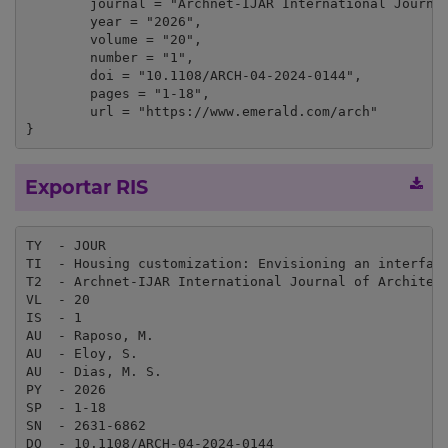
	journal = "Archnet-IJAR International Journal of Architectural Research",

	year = "2026",

	volume = "20",

	number = "1",

	doi = "10.1108/ARCH-04-2024-0144",

	pages = "1-18",

	url = "https://www.emerald.com/arch"

}
Exportar RIS
TY  - JOUR

TI  - Housing customization: Envisioning an interface
T2  - Archnet-IJAR International Journal of Architect
VL  - 20

IS  - 1

AU  - Raposo, M.

AU  - Eloy, S.

AU  - Dias, M. S.

PY  - 2026

SP  - 1-18

SN  - 2631-6862

DO  - 10.1108/ARCH-04-2024-0144
