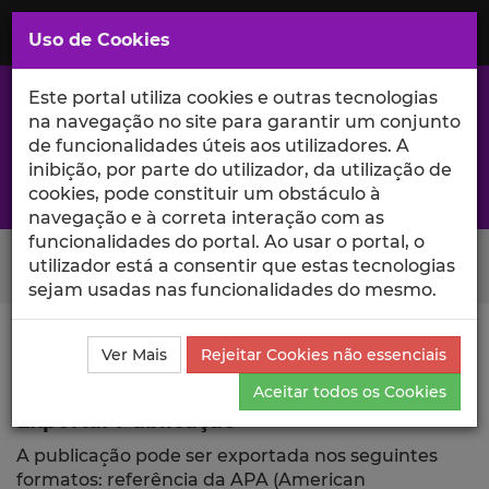
Saltar
para
MENU
Uso de Cookies
o
Conteúdo
Principal
Este portal utiliza cookies e outras tecnologias
na navegação no site para garantir um conjunto
de funcionalidades úteis aos utilizadores. A
inibição, por parte do utilizador, da utilização de
A excelência da investigação e ciência no Iscte
cookies, pode constituir um obstáculo à
navegação e à correta interação com as
funcionalidades do portal. Ao usar o portal, o
Search Button
utilizador está a consentir que estas tecnologias
sejam usadas nas funcionalidades do mesmo.
Ciência_Iscte
Publicações
Descrição Detalhada da
Ver Mais
Rejeitar Cookies não essenciais
Publicação
Exportar
Aceitar todos os Cookies
Exportar Publicação
A publicação pode ser exportada nos seguintes
formatos: referência da APA (American