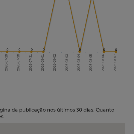
0
0
0
0
0
0
0
2026-07-29
2026-08-01
2026-08-04
2026-08-07
2026-08-02
2026-08-05
2026-07-30
2026-07-31
2026-08-03
2026-08-06
gina da publicação nos últimos 30 dias. Quanto
s.