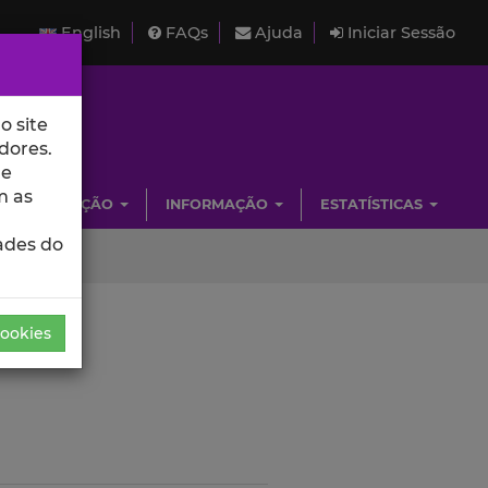
English
FAQs
Ajuda
Iniciar Sessão
o site
dores.
de
m as
INVESTIGAÇÃO
INFORMAÇÃO
ESTATÍSTICAS
ades do
Cookies