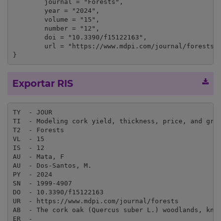
	journal = "Forests",

	year = "2024",

	volume = "15",

	number = "12",

	doi = "10.3390/f15122163",

	url = "https://www.mdpi.com/journal/forests"

}
Exportar RIS
TY  - JOUR

TI  - Modeling cork yield, thickness, price, and gros
T2  - Forests

VL  - 15

IS  - 12

AU  - Mata, F

AU  - Dos-Santos, M.

PY  - 2024

SN  - 1999-4907

DO  - 10.3390/f15122163

UR  - https://www.mdpi.com/journal/forests

AB  - The cork oak (Quercus suber L.) woodlands, kno
ER  - 