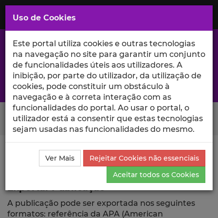
Saltar
para
MENU
Uso de Cookies
o
Conteúdo
Principal
Este portal utiliza cookies e outras tecnologias
na navegação no site para garantir um conjunto
de funcionalidades úteis aos utilizadores. A
inibição, por parte do utilizador, da utilização de
A excelência da investigação e ciência no Iscte
cookies, pode constituir um obstáculo à
navegação e à correta interação com as
funcionalidades do portal. Ao usar o portal, o
Search Button
utilizador está a consentir que estas tecnologias
sejam usadas nas funcionalidades do mesmo.
Ciência_Iscte
Publicações
Descrição Detalhada da
Ver Mais
Rejeitar Cookies não essenciais
Publicação
Exportar
Aceitar todos os Cookies
Exportar Publicação
A publicação pode ser exportada nos seguintes
formatos: referência da APA (American