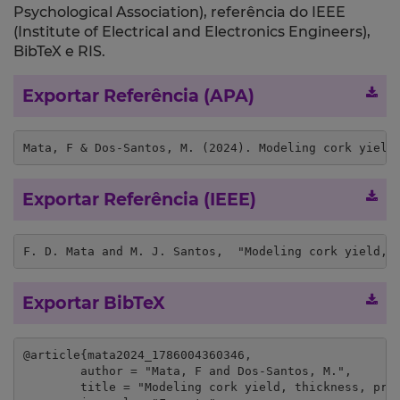
Psychological Association), referência do IEEE
(Institute of Electrical and Electronics Engineers),
BibTeX e RIS.
Exportar Referência (APA)
Mata, F & Dos-Santos, M. (2024). Modeling cork yield
Exportar Referência (IEEE)
F. D. Mata and M. J. Santos,  "Modeling cork yield, 
Exportar BibTeX
@article{mata2024_1786004360346,

	author = "Mata, F and Dos-Santos, M.",

	title = "Modeling cork yield, thickness, price, and gross Income in the Portuguese cork oak montado",
