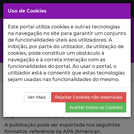
Saltar
para
MENU
Uso de Cookies
o
Conteúdo
Principal
Este portal utiliza cookies e outras tecnologias
na navegação no site para garantir um conjunto
de funcionalidades úteis aos utilizadores. A
inibição, por parte do utilizador, da utilização de
A excelência da investigação e ciência no Iscte
cookies, pode constituir um obstáculo à
navegação e à correta interação com as
funcionalidades do portal. Ao usar o portal, o
Search Button
utilizador está a consentir que estas tecnologias
sejam usadas nas funcionalidades do mesmo.
Ciência_Iscte
Comunicações
Descrição Detalhada
Ver Mais
Rejeitar Cookies não essenciais
da Comunicação
Exportar
Aceitar todos os Cookies
Exportar Publicação
A publicação pode ser exportada nos seguintes
formatos: referência da APA (American