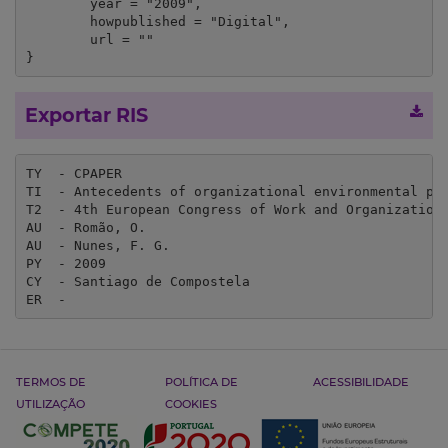
	year = "2009",

	howpublished = "Digital",

	url = ""

}
Exportar RIS
TY  - CPAPER

TI  - Antecedents of organizational environmental per
T2  - 4th European Congress of Work and Organizationa
AU  - Romão, O. 

AU  - Nunes, F. G.

PY  - 2009

CY  - Santiago de Compostela

ER  - 
TERMOS DE
POLÍTICA DE
ACESSIBILIDADE
UTILIZAÇÃO
COOKIES