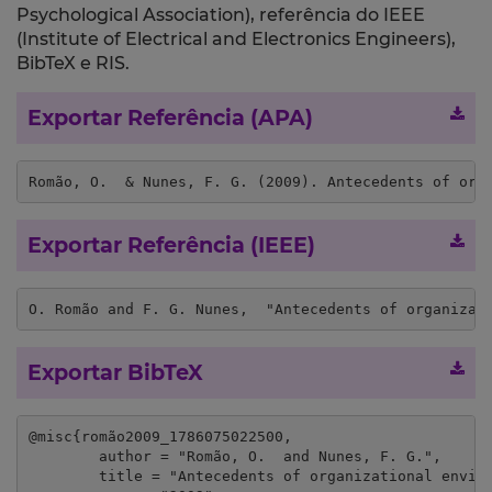
Psychological Association), referência do IEEE
(Institute of Electrical and Electronics Engineers),
BibTeX e RIS.
Exportar Referência (APA)
Romão, O.  & Nunes, F. G. (2009). Antecedents of org
Exportar Referência (IEEE)
O. Romão and F. G. Nunes,  "Antecedents of organizat
Exportar BibTeX
@misc{romão2009_1786075022500,

	author = "Romão, O.  and Nunes, F. G.",

	title = "Antecedents of organizational environmental performance: a structuralist approach for organizational identity",
