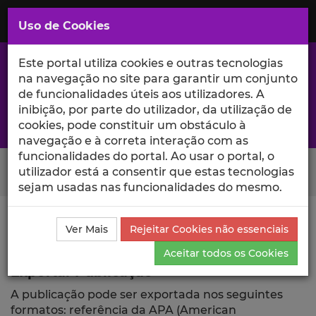
Saltar
para
MENU
Uso de Cookies
o
Conteúdo
Principal
Este portal utiliza cookies e outras tecnologias
na navegação no site para garantir um conjunto
de funcionalidades úteis aos utilizadores. A
inibição, por parte do utilizador, da utilização de
A excelência da investigação e ciência no Iscte
cookies, pode constituir um obstáculo à
navegação e à correta interação com as
funcionalidades do portal. Ao usar o portal, o
Search Button
utilizador está a consentir que estas tecnologias
sejam usadas nas funcionalidades do mesmo.
Ciência_Iscte
Publicações
Descrição Detalhada da
Ver Mais
Rejeitar Cookies não essenciais
Publicação
Exportar
Aceitar todos os Cookies
Exportar Publicação
A publicação pode ser exportada nos seguintes
formatos: referência da APA (American