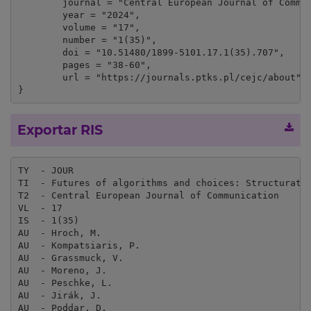
	journal = "Central European Journal of Communication",

	year = "2024",

	volume = "17",

	number = "1(35)",

	doi = "10.51480/1899-5101.17.1(35).707",

	pages = "38-60",

	url = "https://journals.ptks.pl/cejc/about"

}
Exportar RIS
TY  - JOUR

TI  - Futures of algorithms and choices: Structuratio
T2  - Central European Journal of Communication

VL  - 17

IS  - 1(35)

AU  - Hroch, M.

AU  - Kompatsiaris, P.

AU  - Grassmuck, V.

AU  - Moreno, J.

AU  - Peschke, L.

AU  - Jirák, J.

AU  - Poddar, D.
