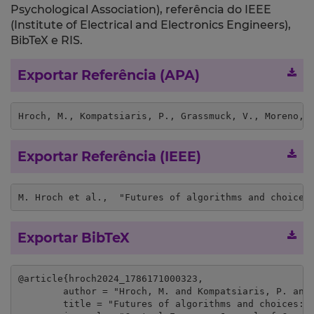
Psychological Association), referência do IEEE
(Institute of Electrical and Electronics Engineers),
BibTeX e RIS.
Exportar Referência (APA)
Hroch, M., Kompatsiaris, P., Grassmuck, V., Moreno, 
Exportar Referência (IEEE)
M. Hroch et al.,  "Futures of algorithms and choices
Exportar BibTeX
@article{hroch2024_1786171000323,

	author = "Hroch, M. and Kompatsiaris, P. and Grassmuck, V. and Moreno, J. and Peschke, L. and Jirák, J. and Poddar, D.",

	title = "Futures of algorithms and choices: Structuration of algorithmic imaginaries and digital platforms in Europe ",
