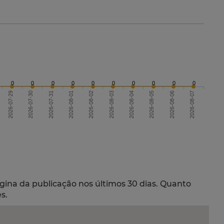
0
0
0
0
0
0
0
0
0
0
2026-07-29
2026-08-01
2026-08-04
2026-08-07
2026-08-02
2026-08-05
2026-07-30
2026-07-31
2026-08-03
2026-08-06
gina da publicação nos últimos 30 dias. Quanto
s.