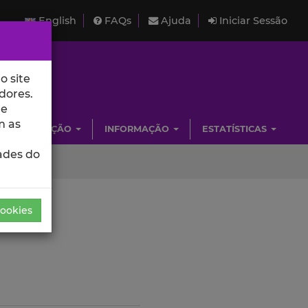
English
FAQs
Ajuda
Iniciar Sessão
o site
dores.
de
m as
INVESTIGAÇÃO
INFORMAÇÃO
ESTATÍSTICAS
ades do
Cookies