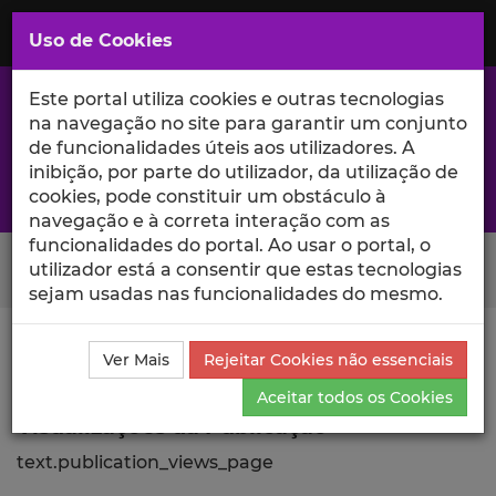
Saltar
para
MENU
Uso de Cookies
o
Conteúdo
Principal
Este portal utiliza cookies e outras tecnologias
na navegação no site para garantir um conjunto
de funcionalidades úteis aos utilizadores. A
inibição, por parte do utilizador, da utilização de
A excelência da investigação e ciência no Iscte
cookies, pode constituir um obstáculo à
navegação e à correta interação com as
funcionalidades do portal. Ao usar o portal, o
Search Button
utilizador está a consentir que estas tecnologias
sejam usadas nas funcionalidades do mesmo.
Ciência_Iscte
Comunicações
Descrição Detalhada
Ver Mais
Rejeitar Cookies não essenciais
da Comunicação
Visualizações
Aceitar todos os Cookies
Visualizações da Publicação
text.publication_views_page