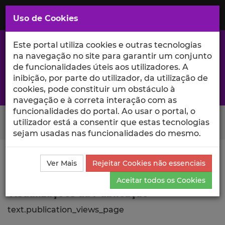
Saltar
para
MENU
Uso de Cookies
o
Conteúdo
Principal
Este portal utiliza cookies e outras tecnologias
na navegação no site para garantir um conjunto
de funcionalidades úteis aos utilizadores. A
inibição, por parte do utilizador, da utilização de
A excelência da investigação e ciência no Iscte
cookies, pode constituir um obstáculo à
navegação e à correta interação com as
funcionalidades do portal. Ao usar o portal, o
Search Button
utilizador está a consentir que estas tecnologias
sejam usadas nas funcionalidades do mesmo.
Ciência_Iscte
Publicações
Descrição Detalhada da
Ver Mais
Rejeitar Cookies não essenciais
Publicação
Visualizações
Aceitar todos os Cookies
Visualizações da Publicação
text.publication_views_page