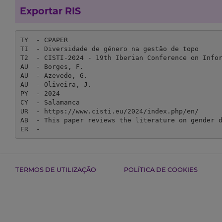
Exportar RIS
TY  - CPAPER

TI  - Diversidade de género na gestão de topo

T2  - CISTI-2024 - 19th Iberian Conference on Infor
AU  - Borges, F.

AU  - Azevedo, G.

AU  - Oliveira, J.

PY  - 2024

CY  - Salamanca

UR  - https://www.cisti.eu/2024/index.php/en/

AB  - This paper reviews the literature on gender d
ER  - 
TERMOS DE UTILIZAÇÃO
POLÍTICA DE COOKIES