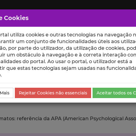
e Cookies
rtal utiliza cookies e outras tecnologias na navegação n
rantir um conjunto de funcionalidades úteis aos utiliza
ção, por parte do utilizador, da utilização de cookies, po
uir um obstáculo à navegação e à correta interação co
scte
ESCOLAS
UNIDADES
alidades do portal. Ao usar o portal, o utilizador está a
ir que estas tecnologias sejam usadas nas funcionalid
.
da Comunicação
Exportar
 Mais
Rejeitar Cookies não essenciais
Aceitar todos os 
tos: referência da APA (American Psychological Associat