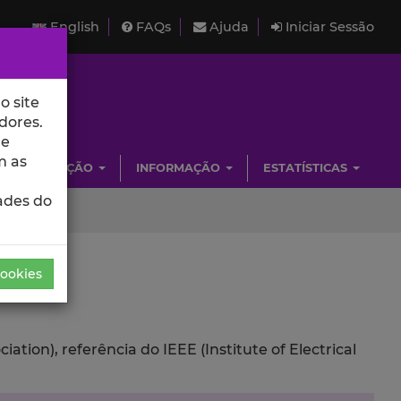
English
FAQs
Ajuda
Iniciar Sessão
o site
dores.
de
m as
INVESTIGAÇÃO
INFORMAÇÃO
ESTATÍSTICAS
ades do
Cookies
ion), referência do IEEE (Institute of Electrical