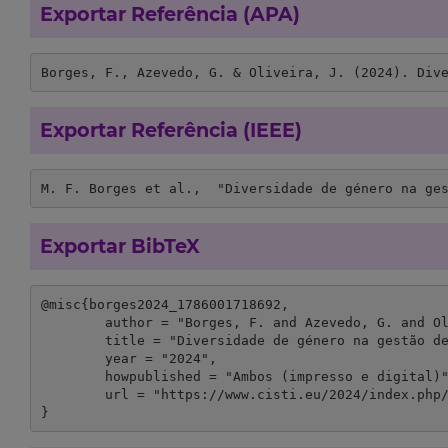
Exportar Referência (APA)
Borges, F., Azevedo, G. & Oliveira, J. (2024). Div
Exportar Referência (IEEE)
M. F. Borges et al.,  "Diversidade de género na ge
Exportar BibTeX
@misc{borges2024_1786001718692,

	author = "Borges, F. and Azevedo, G. and Oliveira, J.",

	title = "Diversidade de género na gestão de topo",

	year = "2024",

	howpublished = "Ambos (impresso e digital)",

	url = "https://www.cisti.eu/2024/index.php/en/"

}