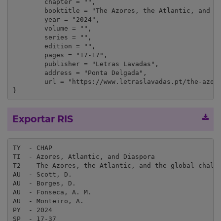
	chapter = "",

	booktitle = "The Azores, the Atlantic, and the global challenges: Geopolitics and diaspora",

	year = "2024",

	volume = "",

	series = "",

	edition = "",

	pages = "17-17",

	publisher = "Letras Lavadas",

	address = "Ponta Delgada",

	url = "https://www.letraslavadas.pt/the-azores-the-atlantic-and-the-global/"

}
Exportar RIS
TY  - CHAP

TI  - Azores, Atlantic, and Diaspora

T2  - The Azores, the Atlantic, and the global challe
AU  - Scott, D. 

AU  - Borges, D.

AU  - Fonseca, A. M.

AU  - Monteiro, A.

PY  - 2024

SP  - 17-37
