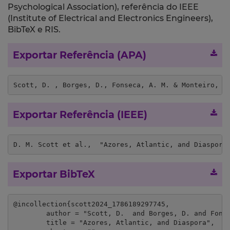
Psychological Association), referência do IEEE
(Institute of Electrical and Electronics Engineers),
BibTeX e RIS.
Exportar Referência (APA)
Scott, D. , Borges, D., Fonseca, A. M. & Monteiro, A
Exportar Referência (IEEE)
D. M. Scott et al.,  "Azores, Atlantic, and Diaspora
Exportar BibTeX
@incollection{scott2024_1786189297745,

	author = "Scott, D.  and Borges, D. and Fonseca, A. M. and Monteiro, A.",

	title = "Azores, Atlantic, and Diaspora",
