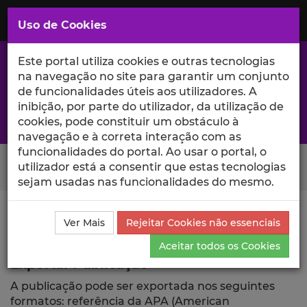
Saltar
para
MENU
Uso de Cookies
o
Conteúdo
Principal
Este portal utiliza cookies e outras tecnologias
na navegação no site para garantir um conjunto
de funcionalidades úteis aos utilizadores. A
inibição, por parte do utilizador, da utilização de
A excelência da investigação e ciência no Iscte
cookies, pode constituir um obstáculo à
navegação e à correta interação com as
funcionalidades do portal. Ao usar o portal, o
Search Button
utilizador está a consentir que estas tecnologias
sejam usadas nas funcionalidades do mesmo.
Ciência_Iscte
Publicações
Descrição Detalhada da
Ver Mais
Rejeitar Cookies não essenciais
Publicação
Exportar
Aceitar todos os Cookies
Exportar Publicação
A publicação pode ser exportada nos seguintes
formatos: referência da APA (American