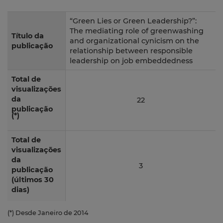
“Green Lies or Green Leadership?”:
The mediating role of greenwashing
Título da
and organizational cynicism on the
publicação
relationship between responsible
leadership on job embeddedness
Total de
visualizações
da
22
publicação
(*)
Total de
visualizações
da
3
publicação
(últimos 30
dias)
(*) Desde Janeiro de 2014