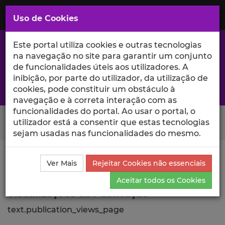
Saltar
para
MENU
Uso de Cookies
o
Conteúdo
Principal
Este portal utiliza cookies e outras tecnologias
na navegação no site para garantir um conjunto
de funcionalidades úteis aos utilizadores. A
inibição, por parte do utilizador, da utilização de
A excelência da investigação e ciência no Iscte
cookies, pode constituir um obstáculo à
navegação e à correta interação com as
funcionalidades do portal. Ao usar o portal, o
Search Button
utilizador está a consentir que estas tecnologias
sejam usadas nas funcionalidades do mesmo.
Ciência_Iscte
Comunicações
Descrição Detalhada
Ver Mais
Rejeitar Cookies não essenciais
da Comunicação
Visualizações
Aceitar todos os Cookies
Visualizações da Publicação
text.publication_views_page