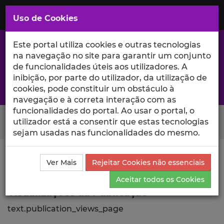
Saltar
para
MENU
Uso de Cookies
o
Conteúdo
Principal
Este portal utiliza cookies e outras tecnologias
na navegação no site para garantir um conjunto
de funcionalidades úteis aos utilizadores. A
inibição, por parte do utilizador, da utilização de
A excelência da investigação e ciência no Iscte
cookies, pode constituir um obstáculo à
navegação e à correta interação com as
funcionalidades do portal. Ao usar o portal, o
Search Button
utilizador está a consentir que estas tecnologias
sejam usadas nas funcionalidades do mesmo.
Ciência_Iscte
Comunicações
Descrição Detalhada
Ver Mais
Rejeitar Cookies não essenciais
da Comunicação
Visualizações
Aceitar todos os Cookies
Visualizações da Publicação
text.publication_views_page