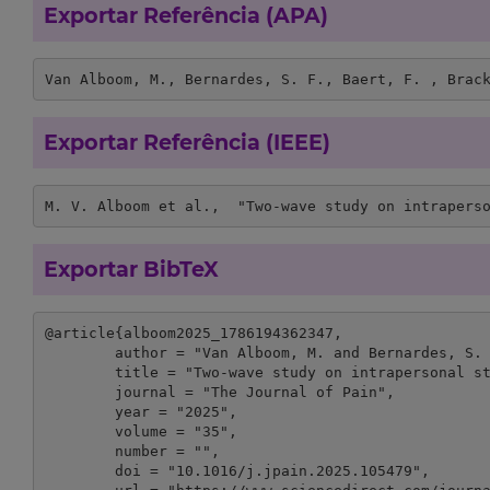
Exportar Referência (APA)
Van Alboom, M., Bernardes, S. F., Baert, F. , Brac
Exportar Referência (IEEE)
M. V. Alboom et al.,  "Two-wave study on intrapers
Exportar BibTeX
@article{alboom2025_1786194362347,

	author = "Van Alboom, M. and Bernardes, S. F. and Baert, F.  and Bracke, P. and Goubert, L. ",

	title = "Two-wave study on intrapersonal stigma, social isolation, well-being, and functioning in individuals with chronic pain: A structural equation modeling approach",

	journal = "The Journal of Pain",

	year = "2025",

	volume = "35",

	number = "",

	doi = "10.1016/j.jpain.2025.105479",
