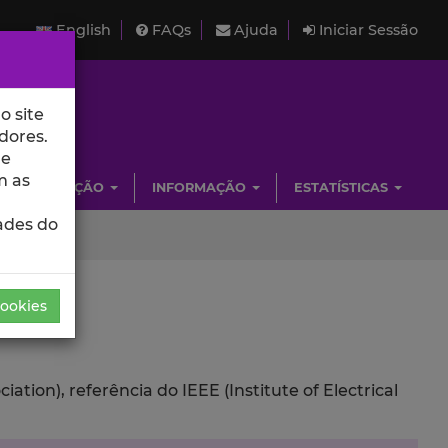
English
FAQs
Ajuda
Iniciar Sessão
o site
dores.
de
m as
INVESTIGAÇÃO
INFORMAÇÃO
ESTATÍSTICAS
ades do
Cookies
ion), referência do IEEE (Institute of Electrical