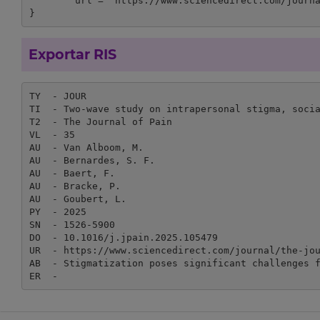
	url = "https://www.sciencedirect.com/journal/the-journal-of-pain"

}
Exportar RIS
TY  - JOUR

TI  - Two-wave study on intrapersonal stigma, socia
T2  - The Journal of Pain

VL  - 35

AU  - Van Alboom, M.

AU  - Bernardes, S. F.

AU  - Baert, F. 

AU  - Bracke, P.

AU  - Goubert, L. 

PY  - 2025

SN  - 1526-5900

DO  - 10.1016/j.jpain.2025.105479

UR  - https://www.sciencedirect.com/journal/the-jou
AB  - Stigmatization poses significant challenges 
ER  - 