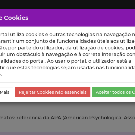
e Cookies
rtal utiliza cookies e outras tecnologias na navegação n
rantir um conjunto de funcionalidades úteis aos utiliza
ção, por parte do utilizador, da utilização de cookies, po
uir um obstáculo à navegação e à correta interação co
scte
ESCOLAS
UNIDADES
alidades do portal. Ao usar o portal, o utilizador está a
ir que estas tecnologias sejam usadas nas funcionalid
.
ublicação
Exportar
 Mais
Rejeitar Cookies não essenciais
Aceitar todos os 
tos: referência da APA (American Psychological Associat