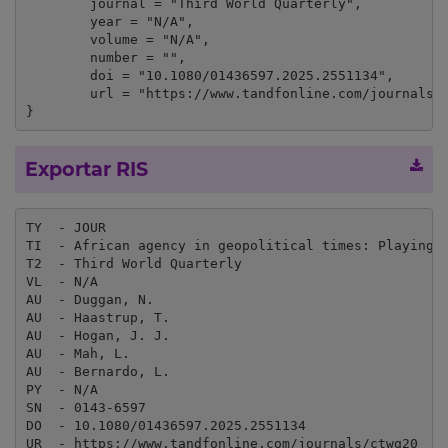
	journal = "Third World Quarterly",

	year = "N/A",

	volume = "N/A",

	number = "",

	doi = "10.1080/01436597.2025.2551134",

	url = "https://www.tandfonline.com/journals/ctwq20"

}
Exportar RIS
TY  - JOUR

TI  - African agency in geopolitical times: Playing w
T2  - Third World Quarterly

VL  - N/A

AU  - Duggan, N.

AU  - Haastrup, T.

AU  - Hogan, J. J.

AU  - Mah, L.

AU  - Bernardo, L.

PY  - N/A

SN  - 0143-6597

DO  - 10.1080/01436597.2025.2551134

UR  - https://www.tandfonline.com/journals/ctwq20
