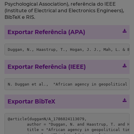
Psychological Association), referência do IEEE
(Institute of Electrical and Electronics Engineers),
BibTeX e RIS.
Exportar Referência (APA)
Duggan, N., Haastrup, T., Hogan, J. J., Mah, L. & Be
Exportar Referência (IEEE)
N. Duggan et al.,  "African agency in geopolitical t
Exportar BibTeX
@article{dugganN/A_1786024113079,

	author = "Duggan, N. and Haastrup, T. and Hogan, J. J. and Mah, L. and Bernardo, L.",

	title = "African agency in geopolitical times: Playing with EU and Chinese ontological security",
