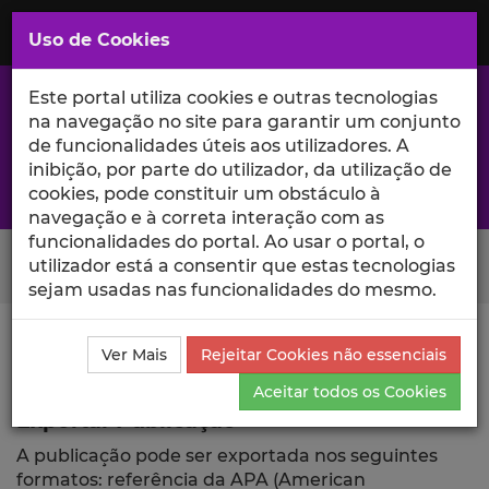
Saltar
para
MENU
Uso de Cookies
o
Conteúdo
Principal
Este portal utiliza cookies e outras tecnologias
na navegação no site para garantir um conjunto
de funcionalidades úteis aos utilizadores. A
inibição, por parte do utilizador, da utilização de
A excelência da investigação e ciência no Iscte
cookies, pode constituir um obstáculo à
navegação e à correta interação com as
funcionalidades do portal. Ao usar o portal, o
Search Button
utilizador está a consentir que estas tecnologias
sejam usadas nas funcionalidades do mesmo.
Ciência_Iscte
Publicações
Descrição Detalhada da
Ver Mais
Rejeitar Cookies não essenciais
Publicação
Exportar
Aceitar todos os Cookies
Exportar Publicação
A publicação pode ser exportada nos seguintes
formatos: referência da APA (American