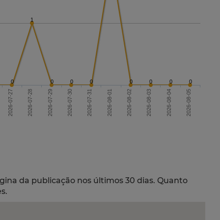
1
0
0
0
0
0
0
0
0
2026-07-27
2026-07-30
2026-08-02
2026-08-05
2026-07-31
2026-08-03
2026-07-28
2026-07-29
2026-08-01
2026-08-04
gina da publicação nos últimos 30 dias. Quanto
s.