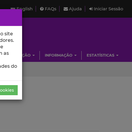
English
FAQs
Ajuda
Iniciar Sessão
o site
dores.
de
m as
INVESTIGAÇÃO
INFORMAÇÃO
ESTATÍSTICAS
ades do
Cookies