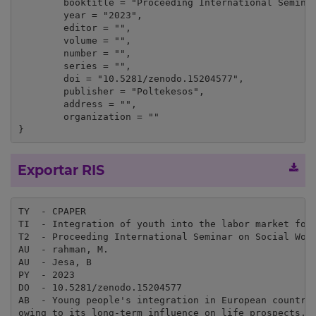
	booktitle = "Proceeding International Seminar on Social Work Update 2022",

	year = "2023",

	editor = "",

	volume = "",

	number = "",

	series = "",

	doi = "10.5281/zenodo.15204577",

	publisher = "Poltekesos",

	address = "",

	organization = ""

}
Exportar RIS
TY  - CPAPER

TI  - Integration of youth into the labor market for 
T2  - Proceeding International Seminar on Social Work
AU  - rahman, M.

AU  - Jesa, B

PY  - 2023

DO  - 10.5281/zenodo.15204577

AB  - Young people's integration in European countrie
owing to its long-term influence on life prospects. H