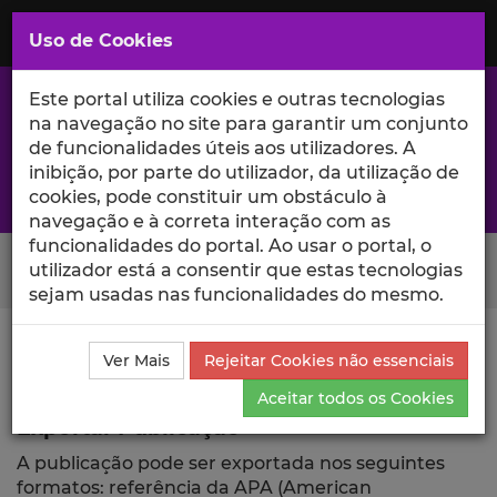
Saltar
para
MENU
Uso de Cookies
o
Conteúdo
Principal
Este portal utiliza cookies e outras tecnologias
na navegação no site para garantir um conjunto
de funcionalidades úteis aos utilizadores. A
inibição, por parte do utilizador, da utilização de
A excelência da investigação e ciência no Iscte
cookies, pode constituir um obstáculo à
navegação e à correta interação com as
funcionalidades do portal. Ao usar o portal, o
Search Button
utilizador está a consentir que estas tecnologias
sejam usadas nas funcionalidades do mesmo.
Ciência_Iscte
Publicações
Descrição Detalhada da
Ver Mais
Rejeitar Cookies não essenciais
Publicação
Exportar
Aceitar todos os Cookies
Exportar Publicação
A publicação pode ser exportada nos seguintes
formatos: referência da APA (American