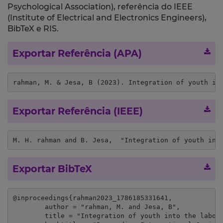
Psychological Association), referência do IEEE
(Institute of Electrical and Electronics Engineers),
BibTeX e RIS.
Exportar Referência (APA)
rahman, M. & Jesa, B (2023). Integration of youth in
Exportar Referência (IEEE)
M. H. rahman and B. Jesa,  "Integration of youth int
Exportar BibTeX
@inproceedings{rahman2023_1786185331641,

	author = "rahman, M. and Jesa, B",

	title = "Integration of youth into the labor market for combating youth unemployment: A European perspective",
