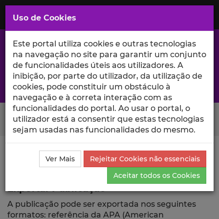
Saltar
para
MENU
Uso de Cookies
o
Conteúdo
Principal
Este portal utiliza cookies e outras tecnologias
na navegação no site para garantir um conjunto
de funcionalidades úteis aos utilizadores. A
inibição, por parte do utilizador, da utilização de
A excelência da investigação e ciência no Iscte
cookies, pode constituir um obstáculo à
navegação e à correta interação com as
funcionalidades do portal. Ao usar o portal, o
Search Button
utilizador está a consentir que estas tecnologias
sejam usadas nas funcionalidades do mesmo.
Ciência_Iscte
Publicações
Descrição Detalhada da
Ver Mais
Rejeitar Cookies não essenciais
Publicação
Exportar
Aceitar todos os Cookies
Exportar Publicação
A publicação pode ser exportada nos seguintes
formatos: referência da APA (American