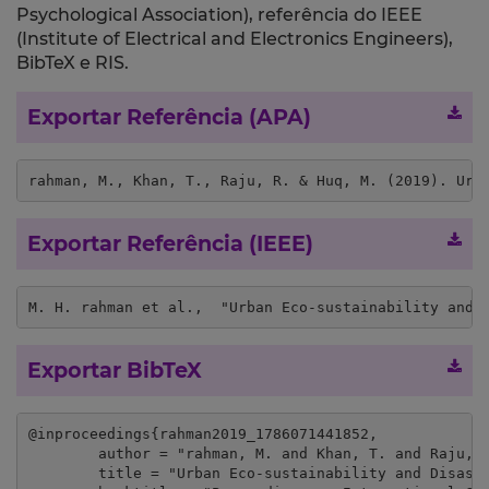
Psychological Association), referência do IEEE
(Institute of Electrical and Electronics Engineers),
BibTeX e RIS.
Exportar Referência (APA)
rahman, M., Khan, T., Raju, R. & Huq, M. (2019). Urb
Exportar Referência (IEEE)
M. H. rahman et al.,  "Urban Eco-sustainability and 
Exportar BibTeX
@inproceedings{rahman2019_1786071441852,

	author = "rahman, M. and Khan, T. and Raju, R. and Huq, M.",

	title = "Urban Eco-sustainability and Disaster Risk Reduction by Implementing Vertical Gardening in Dhaka City",
