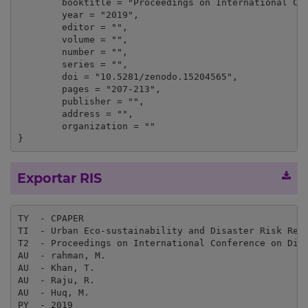
	booktitle = "Proceedings on International Conference on Disaster Risk Management",

	year = "2019",

	editor = "",

	volume = "",

	number = "",

	series = "",

	doi = "10.5281/zenodo.15204565",

	pages = "207-213",

	publisher = "",

	address = "",

	organization = ""

}
Exportar RIS
TY  - CPAPER

TI  - Urban Eco-sustainability and Disaster Risk Redu
T2  - Proceedings on International Conference on Disa
AU  - rahman, M.

AU  - Khan, T.

AU  - Raju, R.

AU  - Huq, M.

PY  - 2019
