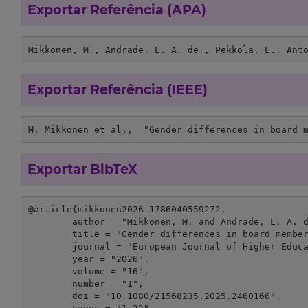
Exportar Referência (APA)
Mikkonen, M., Andrade, L. A. de., Pekkola, E., Ant
Exportar Referência (IEEE)
M. Mikkonen et al.,  "Gender differences in board 
Exportar BibTeX
@article{mikkonen2026_1786040559272,

	author = "Mikkonen, M. and Andrade, L. A. de. and Pekkola, E. and Antonowicz, D. and Carvalho, T. and Geschwind, L. and Jaworska, M. and Keczer, G. and Kováts, G. and Lundborg, S. and Videira, P.",

	title = "Gender differences in board members’ perceptions of governance: A study of four European HE systems",

	journal = "European Journal of Higher Education",

	year = "2026",

	volume = "16",

	number = "1",

	doi = "10.1080/21568235.2025.2460166",
