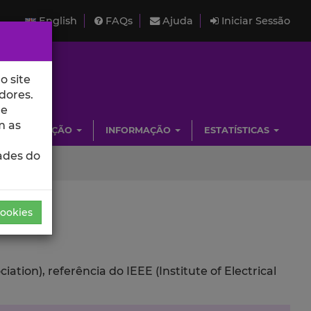
English
FAQs
Ajuda
Iniciar Sessão
o site
dores.
de
m as
INVESTIGAÇÃO
INFORMAÇÃO
ESTATÍSTICAS
ades do
Cookies
ion), referência do IEEE (Institute of Electrical