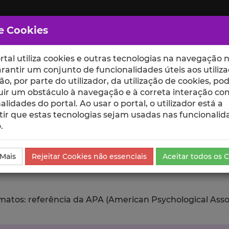
e Cookies
rtal utiliza cookies e outras tecnologias na navegação n
rantir um conjunto de funcionalidades úteis aos utiliza
ção, por parte do utilizador, da utilização de cookies, po
uir um obstáculo à navegação e à correta interação co
scte
ESCOLAS
UNIDADES
alidades do portal. Ao usar o portal, o utilizador está a
ir que estas tecnologias sejam usadas nas funcionalid
.
ublicação
Exportar
 Mais
Rejeitar Cookies não essenciais
Aceitar todos os 
tos: referência da APA (American Psychological Associat