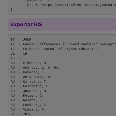
	pages = "1-22",

	url = "https://www.tandfonline.com/journals/rehe20"

}
Exportar RIS
TY  - JOUR

TI  - Gender differences in board members’ percepti
T2  - European Journal of Higher Education

VL  - 16

IS  - 1

AU  - Mikkonen, M.

AU  - Andrade, L. A. de.

AU  - Pekkola, E.

AU  - Antonowicz, D.

AU  - Carvalho, T.

AU  - Geschwind, L.

AU  - Jaworska, M.

AU  - Keczer, G.

AU  - Kováts, G.

AU  - Lundborg, S.

AU  - Videira, P.

PY  - 2026
