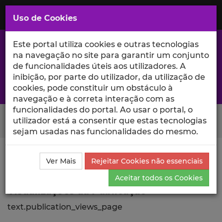
Saltar
para
MENU
Uso de Cookies
o
Conteúdo
Principal
Este portal utiliza cookies e outras tecnologias
na navegação no site para garantir um conjunto
de funcionalidades úteis aos utilizadores. A
inibição, por parte do utilizador, da utilização de
A excelência da investigação e ciência no Iscte
cookies, pode constituir um obstáculo à
navegação e à correta interação com as
funcionalidades do portal. Ao usar o portal, o
Search Button
utilizador está a consentir que estas tecnologias
sejam usadas nas funcionalidades do mesmo.
Ciência_Iscte
Comunicações
Descrição Detalhada
Ver Mais
Rejeitar Cookies não essenciais
da Comunicação
Visualizações
Aceitar todos os Cookies
Visualizações da Publicação
text.publication_views_page