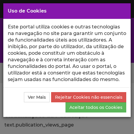
Saltar
para
MENU
Uso de Cookies
o
Conteúdo
Principal
Este portal utiliza cookies e outras tecnologias
na navegação no site para garantir um conjunto
de funcionalidades úteis aos utilizadores. A
inibição, por parte do utilizador, da utilização de
A excelência da investigação e ciência no Iscte
cookies, pode constituir um obstáculo à
navegação e à correta interação com as
funcionalidades do portal. Ao usar o portal, o
Search Button
utilizador está a consentir que estas tecnologias
sejam usadas nas funcionalidades do mesmo.
Ciência_Iscte
Comunicações
Descrição Detalhada
Ver Mais
Rejeitar Cookies não essenciais
da Comunicação
Visualizações
Aceitar todos os Cookies
Visualizações da Publicação
text.publication_views_page