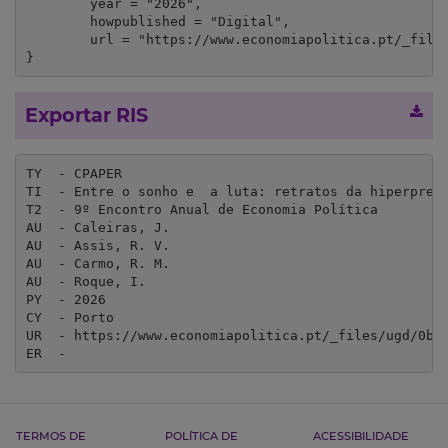
	year = "2026",

	howpublished = "Digital",

	url = "https://www.economiapolitica.pt/_files/ugd/0b328c_d9a3bf53c3724ff3b8d2f94fe19bd719.pdf"

}
Exportar RIS
TY  - CPAPER

TI  - Entre o sonho e  a luta: retratos da hiperpreca
T2  - 9º Encontro Anual de Economia Política

AU  - Caleiras, J.

AU  - Assis, R. V.

AU  - Carmo, R. M.

AU  - Roque, I.

PY  - 2026

CY  - Porto

UR  - https://www.economiapolitica.pt/_files/ugd/0b32
ER  - 
TERMOS DE
POLÍTICA DE
ACESSIBILIDADE