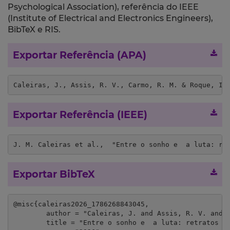
Psychological Association), referência do IEEE
(Institute of Electrical and Electronics Engineers),
BibTeX e RIS.
Exportar Referência (APA)
Caleiras, J., Assis, R. V., Carmo, R. M. & Roque, I.
Exportar Referência (IEEE)
J. M. Caleiras et al.,  "Entre o sonho e  a luta: re
Exportar BibTeX
@misc{caleiras2026_1786268843045,

	author = "Caleiras, J. and Assis, R. V. and Carmo, R. M. and Roque, I.",

	title = "Entre o sonho e  a luta: retratos da hiperprecariedade laboral de imigrantes em Portugal ",
