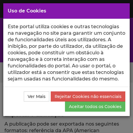
Saltar
para
MENU
Uso de Cookies
o
Conteúdo
Principal
Este portal utiliza cookies e outras tecnologias
na navegação no site para garantir um conjunto
de funcionalidades úteis aos utilizadores. A
inibição, por parte do utilizador, da utilização de
A excelência da investigação e ciência no Iscte
cookies, pode constituir um obstáculo à
navegação e à correta interação com as
funcionalidades do portal. Ao usar o portal, o
Search Button
utilizador está a consentir que estas tecnologias
sejam usadas nas funcionalidades do mesmo.
Ciência_Iscte
Comunicações
Descrição Detalhada
Ver Mais
Rejeitar Cookies não essenciais
da Comunicação
Exportar
Aceitar todos os Cookies
Exportar Publicação
A publicação pode ser exportada nos seguintes
formatos: referência da APA (American