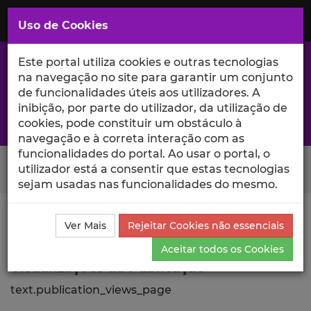
Saltar
para
MENU
Uso de Cookies
o
Conteúdo
Principal
Este portal utiliza cookies e outras tecnologias
na navegação no site para garantir um conjunto
de funcionalidades úteis aos utilizadores. A
inibição, por parte do utilizador, da utilização de
A excelência da investigação e ciência no Iscte
cookies, pode constituir um obstáculo à
navegação e à correta interação com as
funcionalidades do portal. Ao usar o portal, o
Search Button
utilizador está a consentir que estas tecnologias
sejam usadas nas funcionalidades do mesmo.
Ciência_Iscte
Publicações
Descrição Detalhada da
Ver Mais
Rejeitar Cookies não essenciais
Publicação
Visualizações
Aceitar todos os Cookies
Visualizações da Publicação
text.publication_views_page