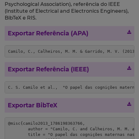
Psychological Association), referência do IEEE
(Institute of Electrical and Electronics Engineers),
BibTeX e RIS.
Exportar Referência (APA)
Camilo, C., Calheiros, M. M. & Garrido, M. V. (2013)
Exportar Referência (IEEE)
C. S. Camilo et al.,  "O papel das cognições materna
Exportar BibTeX
@misc{camilo2013_1786198363766,

	author = "Camilo, C. and Calheiros, M. M. and Garrido, M. V.",

	title = "O papel das cognições maternas nas práticas parentais maltratantes: Validação de uma escala de crenças parentais",
