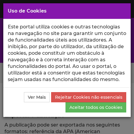
Saltar
para
MENU
Uso de Cookies
o
Conteúdo
Principal
Este portal utiliza cookies e outras tecnologias
na navegação no site para garantir um conjunto
de funcionalidades úteis aos utilizadores. A
inibição, por parte do utilizador, da utilização de
A excelência da investigação e ciência no Iscte
cookies, pode constituir um obstáculo à
navegação e à correta interação com as
funcionalidades do portal. Ao usar o portal, o
Search Button
utilizador está a consentir que estas tecnologias
sejam usadas nas funcionalidades do mesmo.
Ciência_Iscte
Comunicações
Descrição Detalhada
Ver Mais
Rejeitar Cookies não essenciais
da Comunicação
Exportar
Aceitar todos os Cookies
Exportar Publicação
A publicação pode ser exportada nos seguintes
formatos: referência da APA (American