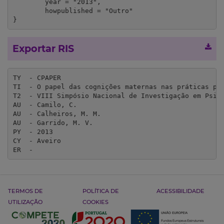
	year = "2013",

	howpublished = "Outro"

}
Exportar RIS
TY  - CPAPER

TI  - O papel das cognições maternas nas práticas par
T2  - VIII Simpósio Nacional de Investigação em Psico
AU  - Camilo, C.

AU  - Calheiros, M. M.

AU  - Garrido, M. V.

PY  - 2013

CY  - Aveiro

ER  - 
TERMOS DE
POLÍTICA DE
ACESSIBILIDADE
UTILIZAÇÃO
COOKIES