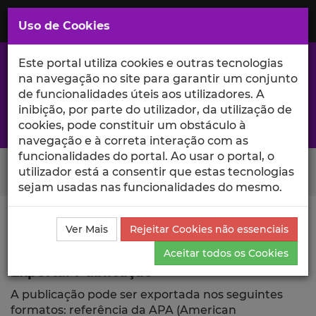
Saltar
para
MENU
Uso de Cookies
o
Conteúdo
Principal
Este portal utiliza cookies e outras tecnologias
na navegação no site para garantir um conjunto
de funcionalidades úteis aos utilizadores. A
inibição, por parte do utilizador, da utilização de
A excelência da investigação e ciência no Iscte
cookies, pode constituir um obstáculo à
navegação e à correta interação com as
funcionalidades do portal. Ao usar o portal, o
Search Button
utilizador está a consentir que estas tecnologias
sejam usadas nas funcionalidades do mesmo.
Ciência_Iscte
Publicações
Descrição Detalhada da
Ver Mais
Rejeitar Cookies não essenciais
Publicação
Exportar
Aceitar todos os Cookies
Exportar Publicação
A publicação pode ser exportada nos seguintes
formatos: referência da APA (American