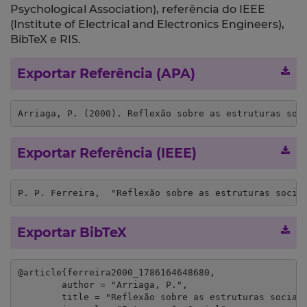
Psychological Association), referência do IEEE
(Institute of Electrical and Electronics Engineers),
BibTeX e RIS.
Exportar Referência (APA)
Arriaga, P. (2000). Reflexão sobre as estruturas soc
Exportar Referência (IEEE)
P. P. Ferreira,  "Reflexão sobre as estruturas socia
Exportar BibTeX
@article{ferreira2000_1786164648680,

	author = "Arriaga, P.",

	title = "Reflexão sobre as estruturas sociais de apoio à criança: a especificidade das famílias de acolhimento",
