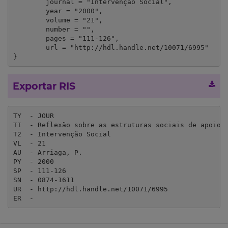
	journal = "Intervenção Social",

	year = "2000",

	volume = "21",

	number = "",

	pages = "111-126",

	url = "http://hdl.handle.net/10071/6995"

}
Exportar RIS
TY  - JOUR

TI  - Reflexão sobre as estruturas sociais de apoio à
T2  - Intervenção Social

VL  - 21

AU  - Arriaga, P.

PY  - 2000

SP  - 111-126

SN  - 0874-1611

UR  - http://hdl.handle.net/10071/6995

ER  - 