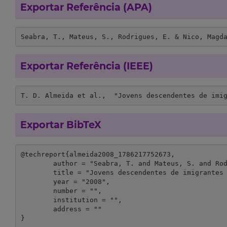
Exportar Referência (APA)
Seabra, T., Mateus, S., Rodrigues, E. & Nico, Magd
Exportar Referência (IEEE)
T. D. Almeida et al.,  "Jovens descendentes de imi
Exportar BibTeX
@techreport{almeida2008_1786217752673,

	author = "Seabra, T. and Mateus, S. and Rodrigues, E. and Nico, Magda",

	title = "Jovens descendentes de imigrantes e futuro: trajectórias escolares e orientações profissionais no finalizar da escolaridade obrigatória",

	year = "2008",

	number = "",

	institution = "",

	address = ""

}