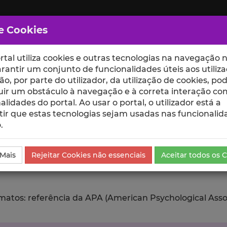
e Cookies
rtal utiliza cookies e outras tecnologias na navegação n
rantir um conjunto de funcionalidades úteis aos utiliza
ção, por parte do utilizador, da utilização de cookies, po
uir um obstáculo à navegação e à correta interação co
scte
ESCOLAS
UNIDADES
alidades do portal. Ao usar o portal, o utilizador está a
ir que estas tecnologias sejam usadas nas funcionalid
.
ublicação
Exportar
 Mais
Rejeitar Cookies não essenciais
Aceitar todos os 
tos: referência da APA (American Psychological Associat