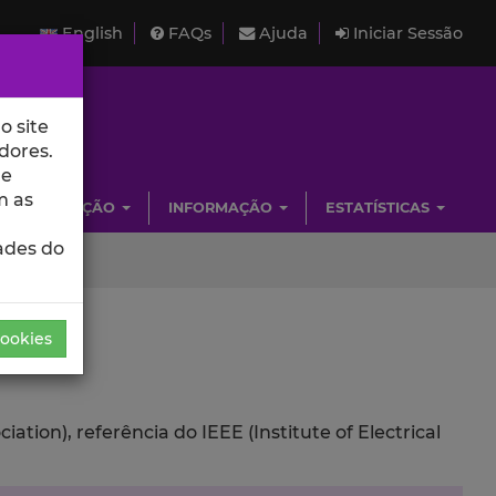
English
FAQs
Ajuda
Iniciar Sessão
o site
dores.
de
m as
INVESTIGAÇÃO
INFORMAÇÃO
ESTATÍSTICAS
ades do
Cookies
ion), referência do IEEE (Institute of Electrical