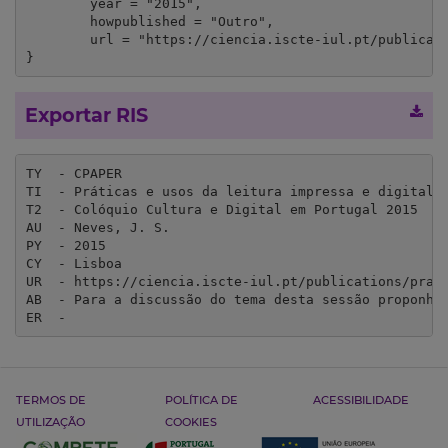
	year = "2015",

	howpublished = "Outro",

	url = "https://ciencia.iscte-iul.pt/publications/praticas-e-usos-da-leitura-impressa-e-digital-mudancas-e-continuidades/24061?lang=en"

}
Exportar RIS
TY  - CPAPER

TI  - Práticas e usos da leitura impressa e digital: 
T2  - Colóquio Cultura e Digital em Portugal 2015

AU  - Neves, J. S.

PY  - 2015

CY  - Lisboa

UR  - https://ciencia.iscte-iul.pt/publications/prati
AB  - Para a discussão do tema desta sessão proponho
ER  - 
TERMOS DE
POLÍTICA DE
ACESSIBILIDADE
UTILIZAÇÃO
COOKIES