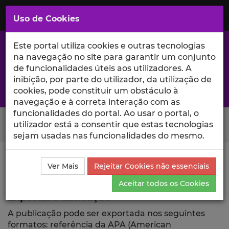
Saltar
para
MENU
Uso de Cookies
o
Conteúdo
Principal
Este portal utiliza cookies e outras tecnologias
na navegação no site para garantir um conjunto
de funcionalidades úteis aos utilizadores. A
inibição, por parte do utilizador, da utilização de
A excelência da investigação e ciência no Iscte
cookies, pode constituir um obstáculo à
navegação e à correta interação com as
funcionalidades do portal. Ao usar o portal, o
Search Button
utilizador está a consentir que estas tecnologias
sejam usadas nas funcionalidades do mesmo.
Ciência_Iscte
Comunicações
Descrição Detalhada
Ver Mais
Rejeitar Cookies não essenciais
da Comunicação
Exportar
Aceitar todos os Cookies
Exportar Publicação
A publicação pode ser exportada nos seguintes
formatos: referência da APA (American