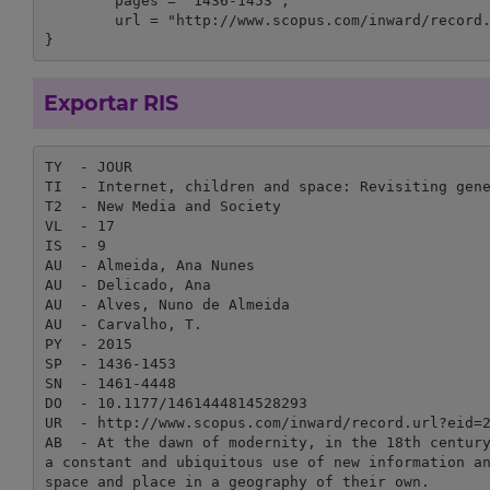
	pages = "1436-1453",

	url = "http://www.scopus.com/inward/record.url?eid=2-s2.0-84941243447&partnerID=MN8TOARS"

}
Exportar RIS
TY  - JOUR

TI  - Internet, children and space: Revisiting gene
T2  - New Media and Society

VL  - 17

IS  - 9

AU  - Almeida, Ana Nunes

AU  - Delicado, Ana

AU  - Alves, Nuno de Almeida

AU  - Carvalho, T.

PY  - 2015

SP  - 1436-1453

SN  - 1461-4448

DO  - 10.1177/1461444814528293

UR  - http://www.scopus.com/inward/record.url?eid=2
AB  - At the dawn of modernity, in the 18th century
a constant and ubiquitous use of new information an
space and place in a geography of their own.
