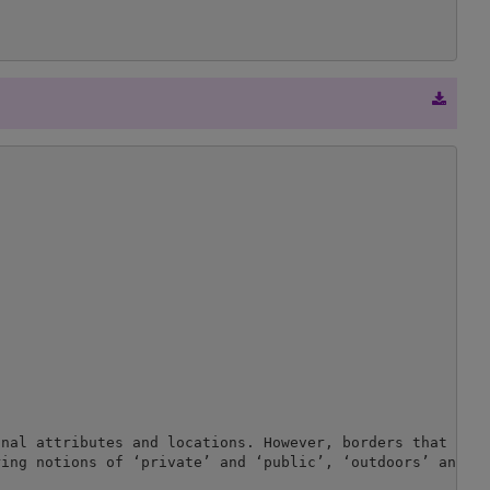
nal attributes and locations. However, borders that prev
ing notions of ‘private’ and ‘public’, ‘outdoors’ and ‘i