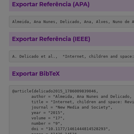
Exportar Referência (APA)
Almeida, Ana Nunes, Delicado, Ana, Alves, Nuno de 
Exportar Referência (IEEE)
A. Delicado et al.,  "Internet, children and space
Exportar BibTeX
@article{delicado2015_1786009839046,

	author = "Almeida, Ana Nunes and Delicado, Ana and Alves, Nuno de Almeida and Carvalho, T.",

	title = "Internet, children and space: Revisiting generational attributes and boundaries",

	journal = "New Media and Society",

	year = "2015",

	volume = "17",

	number = "9",

	doi = "10.1177/1461444814528293",
