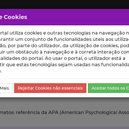
e Cookies
rtal utiliza cookies e outras tecnologias na navegação n
rantir um conjunto de funcionalidades úteis aos utiliza
ção, por parte do utilizador, da utilização de cookies, po
uir um obstáculo à navegação e à correta interação co
scte
ESCOLAS
UNIDADES
alidades do portal. Ao usar o portal, o utilizador está a
ir que estas tecnologias sejam usadas nas funcionalid
.
ublicação
Exportar
 Mais
Rejeitar Cookies não essenciais
Aceitar todos os 
tos: referência da APA (American Psychological Associat