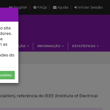
English
FAQs
Ajuda
Iniciar Sessão
o site
dores.
de
m as
INVESTIGAÇÃO
INFORMAÇÃO
ESTATÍSTICAS
ades do
Cookies
ion), referência do IEEE (Institute of Electrical