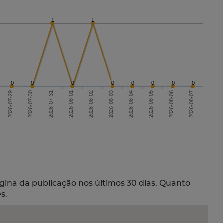
1
1
0
0
0
0
0
0
0
0
2026-07-29
2026-08-01
2026-08-04
2026-08-07
2026-08-02
2026-08-05
2026-07-30
2026-07-31
2026-08-03
2026-08-06
gina da publicação nos últimos 30 dias. Quanto
s.