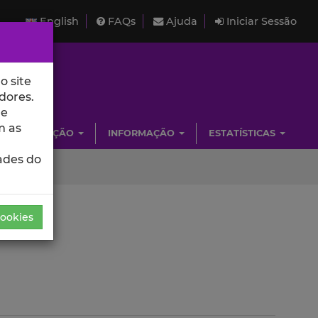
English
FAQs
Ajuda
Iniciar Sessão
o site
dores.
de
m as
INVESTIGAÇÃO
INFORMAÇÃO
ESTATÍSTICAS
ades do
Cookies