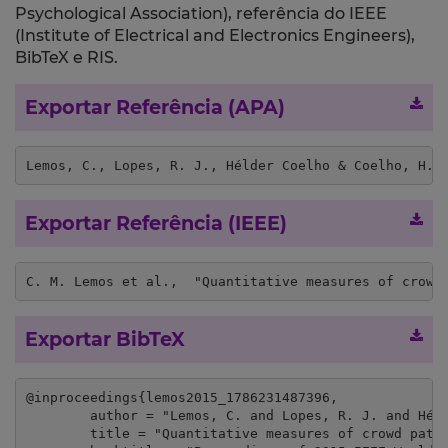
Psychological Association), referência do IEEE
(Institute of Electrical and Electronics Engineers),
BibTeX e RIS.
Exportar Referência (APA)
Lemos, C., Lopes, R. J., Hélder Coelho & Coelho, H. 
Exportar Referência (IEEE)
C. M. Lemos et al.,  "Quantitative measures of crowd
Exportar BibTeX
@inproceedings{lemos2015_1786231487396,

	author = "Lemos, C. and Lopes, R. J. and Hélder Coelho and Coelho, H.",

	title = "Quantitative measures of crowd patterns in agent-based models of street protests",
