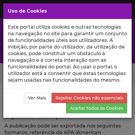
Saltar
para
MENU
Uso de Cookies
o
Conteúdo
Principal
Este portal utiliza cookies e outras tecnologias
na navegação no site para garantir um conjunto
de funcionalidades úteis aos utilizadores. A
inibição, por parte do utilizador, da utilização de
A excelência da investigação e ciência no Iscte
cookies, pode constituir um obstáculo à
navegação e à correta interação com as
funcionalidades do portal. Ao usar o portal, o
Search Button
utilizador está a consentir que estas tecnologias
sejam usadas nas funcionalidades do mesmo.
Ciência_Iscte
Publicações
Descrição Detalhada da
Ver Mais
Rejeitar Cookies não essenciais
Publicação
Exportar
Aceitar todos os Cookies
Exportar Publicação
A publicação pode ser exportada nos seguintes
formatos: referência da APA (American