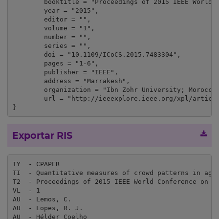
	booktitle = "Proceedings of 2015 IEEE World Conference on Complex Systems, WCCS 2015",

	year = "2015",

	editor = "",

	volume = "1",

	number = "",

	series = "",

	doi = "10.1109/ICoCS.2015.7483304",

	pages = "1-6",

	publisher = "IEEE",

	address = "Marrakesh",

	organization = "Ibn Zohr University; Moroccan Society of Complex Systems; National College of IT (ENSIAS, Mohamed V Souissi University)",

	url = "http://ieeexplore.ieee.org/xpl/articleDetails.jsp?arnumber=7483304"

}
Exportar RIS
TY  - CPAPER

TI  - Quantitative measures of crowd patterns in agen
T2  - Proceedings of 2015 IEEE World Conference on Co
VL  - 1

AU  - Lemos, C.

AU  - Lopes, R. J.

AU  - Hélder Coelho
