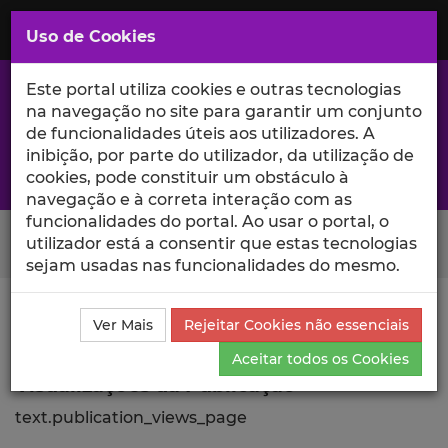
Saltar
para
MENU
Uso de Cookies
o
Conteúdo
Principal
Este portal utiliza cookies e outras tecnologias
na navegação no site para garantir um conjunto
de funcionalidades úteis aos utilizadores. A
inibição, por parte do utilizador, da utilização de
A excelência da investigação e ciência no Iscte
cookies, pode constituir um obstáculo à
navegação e à correta interação com as
funcionalidades do portal. Ao usar o portal, o
Search Button
utilizador está a consentir que estas tecnologias
sejam usadas nas funcionalidades do mesmo.
Ciência_Iscte
Publicações
Descrição Detalhada da
Ver Mais
Rejeitar Cookies não essenciais
Publicação
Visualizações
Aceitar todos os Cookies
Visualizações da Publicação
text.publication_views_page