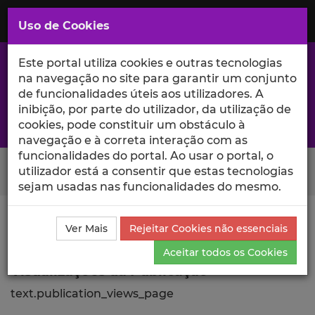
Saltar
para
MENU
Uso de Cookies
o
Conteúdo
Principal
Este portal utiliza cookies e outras tecnologias
na navegação no site para garantir um conjunto
de funcionalidades úteis aos utilizadores. A
inibição, por parte do utilizador, da utilização de
A excelência da investigação e ciência no Iscte
cookies, pode constituir um obstáculo à
navegação e à correta interação com as
funcionalidades do portal. Ao usar o portal, o
Search Button
utilizador está a consentir que estas tecnologias
sejam usadas nas funcionalidades do mesmo.
Ciência_Iscte
Comunicações
Descrição Detalhada
Ver Mais
Rejeitar Cookies não essenciais
da Comunicação
Visualizações
Aceitar todos os Cookies
Visualizações da Publicação
text.publication_views_page