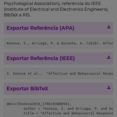
Psychological Association), referência do IEEE
(Institute of Electrical and Electronics Engineers),
BibTeX e RIS.
Exportar Referência (APA)
Konova, I., Arriaga, P. & Guinote, A. (2016). Affect
Exportar Referência (IEEE)
I. Konova et al.,  "Affective and Behavioural Respon
Exportar BibTeX
@misc{konova2016_1786193888561,

	author = "Konova, I. and Arriaga, P. and Guinote, A.",

	title = "Affective and Behavioural Responses to Interpersonal Touch",
