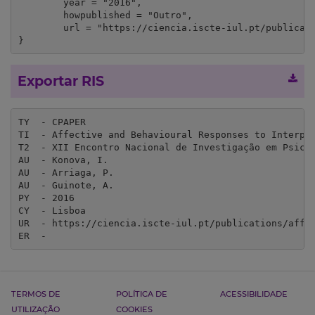
	year = "2016",

	howpublished = "Outro",

	url = "https://ciencia.iscte-iul.pt/publications/affective-and-behavioural-responses-to-interpersonal-touch/29205?lang=en"

}
Exportar RIS
TY  - CPAPER

TI  - Affective and Behavioural Responses to Interper
T2  - XII Encontro Nacional de Investigação em Psicol
AU  - Konova, I.

AU  - Arriaga, P.

AU  - Guinote, A.

PY  - 2016

CY  - Lisboa

UR  - https://ciencia.iscte-iul.pt/publications/affec
ER  - 
TERMOS DE
POLÍTICA DE
ACESSIBILIDADE
UTILIZAÇÃO
COOKIES