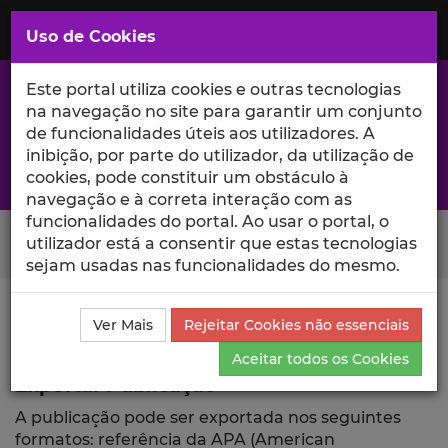
Saltar
para
MENU
Uso de Cookies
o
Conteúdo
Principal
Este portal utiliza cookies e outras tecnologias
na navegação no site para garantir um conjunto
de funcionalidades úteis aos utilizadores. A
inibição, por parte do utilizador, da utilização de
A excelência da investigação e ciência no Iscte
cookies, pode constituir um obstáculo à
navegação e à correta interação com as
funcionalidades do portal. Ao usar o portal, o
Search Button
utilizador está a consentir que estas tecnologias
sejam usadas nas funcionalidades do mesmo.
Ciência_Iscte
Comunicações
Descrição Detalhada
Ver Mais
Rejeitar Cookies não essenciais
da Comunicação
Exportar
Aceitar todos os Cookies
Exportar Publicação
A publicação pode ser exportada nos seguintes
formatos: referência da APA (American