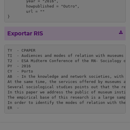
	year = "2016",

	howpublished = "Outro",

	url = ""

}
Exportar RIS
TY  - CPAPER

TI  - Audiences and modes of relation with museums

T2  - ESA Midterm Conference of the RN- Sociology of 
PY  - 2016

CY  - Porto

AB  - In the knowledge and network societies, with a
At the same time, the services offered by museums are
Several sociological studies points out that the rel
In this paper we address the public of museum institu
The empirical base of this research is a large sampl
In order to identify the modes of relation with the 
ER  - 