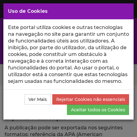
Saltar
para
MENU
Uso de Cookies
o
Conteúdo
Principal
Este portal utiliza cookies e outras tecnologias
na navegação no site para garantir um conjunto
de funcionalidades úteis aos utilizadores. A
inibição, por parte do utilizador, da utilização de
A excelência da investigação e ciência no Iscte
cookies, pode constituir um obstáculo à
navegação e à correta interação com as
funcionalidades do portal. Ao usar o portal, o
Search Button
utilizador está a consentir que estas tecnologias
sejam usadas nas funcionalidades do mesmo.
Ciência_Iscte
Comunicações
Descrição Detalhada
Ver Mais
Rejeitar Cookies não essenciais
da Comunicação
Exportar
Aceitar todos os Cookies
Exportar Publicação
A publicação pode ser exportada nos seguintes
formatos: referência da APA (American