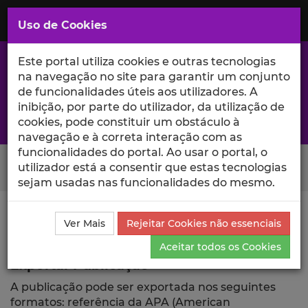
Saltar
para
MENU
Uso de Cookies
o
Conteúdo
Principal
Este portal utiliza cookies e outras tecnologias
na navegação no site para garantir um conjunto
de funcionalidades úteis aos utilizadores. A
inibição, por parte do utilizador, da utilização de
A excelência da investigação e ciência no Iscte
cookies, pode constituir um obstáculo à
navegação e à correta interação com as
funcionalidades do portal. Ao usar o portal, o
Search Button
utilizador está a consentir que estas tecnologias
sejam usadas nas funcionalidades do mesmo.
Ciência_Iscte
Publicações
Descrição Detalhada da
Ver Mais
Rejeitar Cookies não essenciais
Publicação
Exportar
Aceitar todos os Cookies
Exportar Publicação
A publicação pode ser exportada nos seguintes
formatos: referência da APA (American