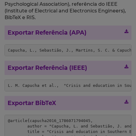
Psychological Association), referência do IEEE
(Institute of Electrical and Electronics Engineers),
BibTeX e RIS.
Exportar Referência (APA)
Capucha, L., Sebastião, J., Martins, S. C. & Capucha
Exportar Referência (IEEE)
L. M. Capucha et al.,  "Crisis and education in Sout
Exportar BibTeX
@article{capucha2016_1786071794045,

	author = "Capucha, L. and Sebastião, J. and Martins, S. C. and Capucha, A. R.",

	title = "Crisis and education in Southern Europe: the effects of austerity and ideology",
