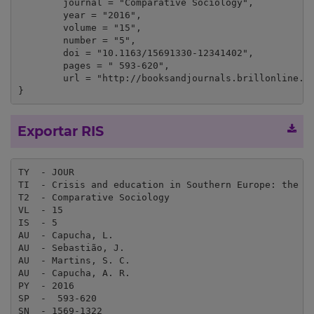
	journal = "Comparative Sociology",

	year = "2016",

	volume = "15",

	number = "5",

	doi = "10.1163/15691330-12341402",

	pages = " 593-620",

	url = "http://booksandjournals.brillonline.com/content/journals/10.1163/15691330-12341402"

}
Exportar RIS
TY  - JOUR

TI  - Crisis and education in Southern Europe: the ef
T2  - Comparative Sociology

VL  - 15

IS  - 5

AU  - Capucha, L.

AU  - Sebastião, J.

AU  - Martins, S. C.

AU  - Capucha, A. R.

PY  - 2016

SP  -  593-620

SN  - 1569-1322
