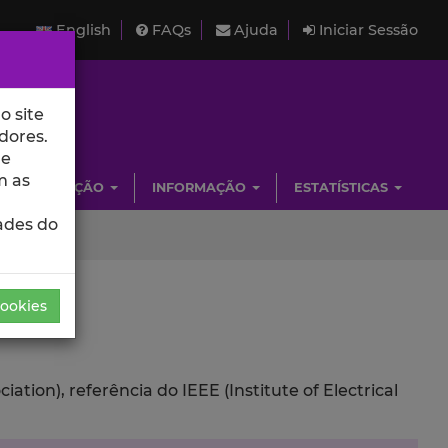
English
FAQs
Ajuda
Iniciar Sessão
o site
dores.
de
m as
INVESTIGAÇÃO
INFORMAÇÃO
ESTATÍSTICAS
ades do
Cookies
ion), referência do IEEE (Institute of Electrical