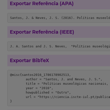
Exportar Referência (APA)
Santos, J. & Neves, J. S. (2016). Políticas museol
Exportar Referência (IEEE)
J. A. Santos and J. S. Neves,  "Políticas museológ
Exportar BibTeX
@misc{santos2016_1786178902513,

	author = "Santos, J. and Neves, J. S.",

	title = "Políticas museológicas nacionais, estatísticas oficiais e investigação: breve reflexão a propósito do projeto “BdMuseus",

	year = "2016",

	howpublished = "Outro",

	url = "https://ciencia.iscte-iul.pt/publications/politicas-museologicas-nacionais-estatisticas-oficiais-e-investigacao-breve-reflexao-a-proposito-do/30395?lang=en"

}