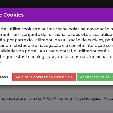
e Cookies
rtal utiliza cookies e outras tecnologias na navegação n
rantir um conjunto de funcionalidades úteis aos utiliza
ção, por parte do utilizador, da utilização de cookies, po
uir um obstáculo à navegação e à correta interação co
scte
ESCOLAS
UNIDADES
alidades do portal. Ao usar o portal, o utilizador está a
ir que estas tecnologias sejam usadas nas funcionalid
.
da Comunicação
Exportar
 Mais
Rejeitar Cookies não essenciais
Aceitar todos os 
tos: referência da APA (American Psychological Associat