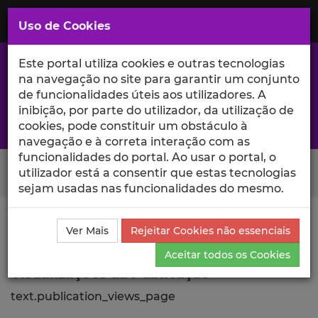
Saltar
para
MENU
Uso de Cookies
o
Conteúdo
Principal
Este portal utiliza cookies e outras tecnologias
na navegação no site para garantir um conjunto
de funcionalidades úteis aos utilizadores. A
inibição, por parte do utilizador, da utilização de
A excelência da investigação e ciência no Iscte
cookies, pode constituir um obstáculo à
navegação e à correta interação com as
funcionalidades do portal. Ao usar o portal, o
Search Button
utilizador está a consentir que estas tecnologias
sejam usadas nas funcionalidades do mesmo.
Ciência_Iscte
Comunicações
Descrição Detalhada
Ver Mais
Rejeitar Cookies não essenciais
da Comunicação
Visualizações
Aceitar todos os Cookies
Visualizações da Publicação
text.publication_views_page