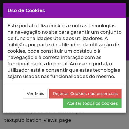
Saltar
para
MENU
Uso de Cookies
o
Conteúdo
Principal
Este portal utiliza cookies e outras tecnologias
na navegação no site para garantir um conjunto
de funcionalidades úteis aos utilizadores. A
inibição, por parte do utilizador, da utilização de
A excelência da investigação e ciência no Iscte
cookies, pode constituir um obstáculo à
navegação e à correta interação com as
funcionalidades do portal. Ao usar o portal, o
Search Button
utilizador está a consentir que estas tecnologias
sejam usadas nas funcionalidades do mesmo.
Ciência_Iscte
Publicações
Descrição Detalhada da
Ver Mais
Rejeitar Cookies não essenciais
Publicação
Visualizações
Aceitar todos os Cookies
Visualizações da Publicação
text.publication_views_page