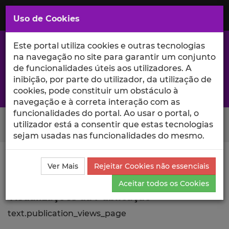
Saltar
para
MENU
Uso de Cookies
o
Conteúdo
Principal
Este portal utiliza cookies e outras tecnologias
na navegação no site para garantir um conjunto
de funcionalidades úteis aos utilizadores. A
inibição, por parte do utilizador, da utilização de
A excelência da investigação e ciência no Iscte
cookies, pode constituir um obstáculo à
navegação e à correta interação com as
funcionalidades do portal. Ao usar o portal, o
Search Button
utilizador está a consentir que estas tecnologias
sejam usadas nas funcionalidades do mesmo.
Ciência_Iscte
Publicações
Descrição Detalhada da
Ver Mais
Rejeitar Cookies não essenciais
Publicação
Visualizações
Aceitar todos os Cookies
Visualizações da Publicação
text.publication_views_page