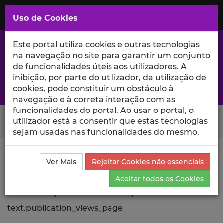
Saltar
para
MENU
Uso de Cookies
o
Conteúdo
Principal
Este portal utiliza cookies e outras tecnologias
na navegação no site para garantir um conjunto
de funcionalidades úteis aos utilizadores. A
inibição, por parte do utilizador, da utilização de
A excelência da investigação e ciência no Iscte
cookies, pode constituir um obstáculo à
navegação e à correta interação com as
funcionalidades do portal. Ao usar o portal, o
Search Button
utilizador está a consentir que estas tecnologias
sejam usadas nas funcionalidades do mesmo.
Ciência_Iscte
Comunicações
Descrição Detalhada
Ver Mais
Rejeitar Cookies não essenciais
da Comunicação
Visualizações
Aceitar todos os Cookies
Visualizações da Publicação
text.publication_views_page