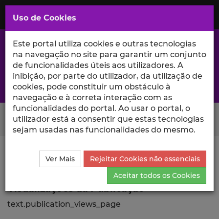
Saltar
para
MENU
Uso de Cookies
o
Conteúdo
Principal
Este portal utiliza cookies e outras tecnologias
na navegação no site para garantir um conjunto
de funcionalidades úteis aos utilizadores. A
inibição, por parte do utilizador, da utilização de
A excelência da investigação e ciência no Iscte
cookies, pode constituir um obstáculo à
navegação e à correta interação com as
funcionalidades do portal. Ao usar o portal, o
Search Button
utilizador está a consentir que estas tecnologias
sejam usadas nas funcionalidades do mesmo.
Ciência_Iscte
Comunicações
Descrição Detalhada
Ver Mais
Rejeitar Cookies não essenciais
da Comunicação
Visualizações
Aceitar todos os Cookies
Visualizações da Publicação
text.publication_views_page