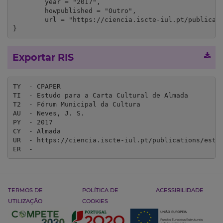
	year = "2017",

	howpublished = "Outro",

	url = "https://ciencia.iscte-iul.pt/publications/estudo-para-a-carta-cultural-de-almada/33080?lang=en"

}
Exportar RIS
TY  - CPAPER

TI  - Estudo para a Carta Cultural de Almada

T2  - Fórum Municipal da Cultura

AU  - Neves, J. S.

PY  - 2017

CY  - Almada

UR  - https://ciencia.iscte-iul.pt/publications/estud
ER  - 
TERMOS DE
POLÍTICA DE
ACESSIBILIDADE
UTILIZAÇÃO
COOKIES