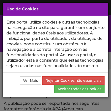
Saltar
para
MENU
Uso de Cookies
o
Conteúdo
Principal
Este portal utiliza cookies e outras tecnologias
na navegação no site para garantir um conjunto
de funcionalidades úteis aos utilizadores. A
inibição, por parte do utilizador, da utilização de
A excelência da investigação e ciência no Iscte
cookies, pode constituir um obstáculo à
navegação e à correta interação com as
funcionalidades do portal. Ao usar o portal, o
Search Button
utilizador está a consentir que estas tecnologias
sejam usadas nas funcionalidades do mesmo.
Ciência_Iscte
Comunicações
Descrição Detalhada
Ver Mais
Rejeitar Cookies não essenciais
da Comunicação
Exportar
Aceitar todos os Cookies
Exportar Publicação
A publicação pode ser exportada nos seguintes
formatos: referência da APA (American